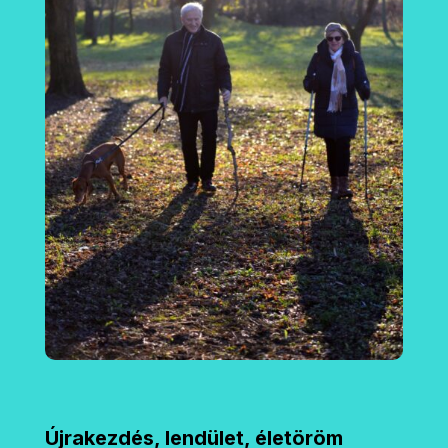
Újrakezdés, lendület, életöröm