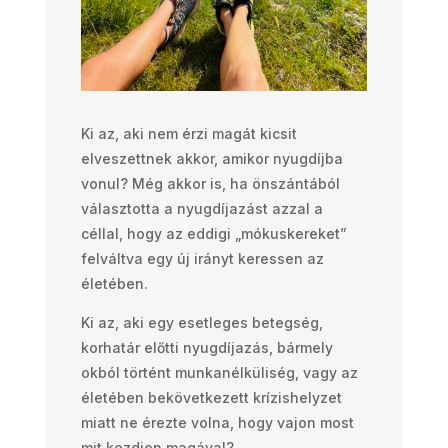
Ki az, aki nem érzi magát kicsit
elveszettnek akkor, amikor nyugdíjba
vonul? Még akkor is, ha önszántából
választotta a nyugdíjazást azzal a
céllal, hogy az eddigi „mókuskereket”
felváltva egy új irányt keressen az
életében.
Ki az, aki egy esetleges betegség,
korhatár előtti nyugdíjazás, bármely
okból történt munkanélküliség, vagy az
életében bekövetkezett krízishelyzet
miatt ne érezte volna, hogy vajon most
mit kezdjen magával?