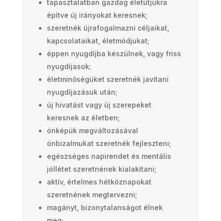
tapasztalatban gazdag életútjukra
építve új irányokat keresnek;
szeretnék újrafogalmazni céljaikat,
kapcsolataikat, életmódjukat;
éppen nyugdíjba készülnek, vagy friss
nyugdíjasok;
életminőségüket szeretnék javítani
nyugdíjazásuk után;
új hivatást vagy új szerepeket
keresnek az életben;
önképük megváltozásával
önbizalmukat szeretnék fejleszteni;
egészséges napirendet és mentális
jóllétet szeretnének kialakítani;
aktív, értelmes hétköznapokat
szeretnének megtervezni;
magányt, bizonytalanságot élnek
meg;