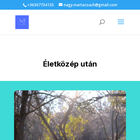
+36307734133
nagy.martacoach@gmail.com
Életközép után