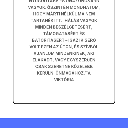
NYUGODTABB ÉS ÖNAZONOSABB
VAGYOK. ŐSZINTÉN MONDHATOM,
HOGY MÁRTI NÉLKÜL MA NEM
TARTANÉK ITT. HÁLÁS VAGYOK
MINDEN BESZÉLGETÉSÉRT,
TÁMOGATÁSÉRT ÉS
BÁTORÍTÁSÉRT – IGAZI KÍSÉRŐ
VOLT EZEN AZ ÚTON, ÉS SZÍVBŐL
AJÁNLOM MINDENKINEK, AKI
ELAKADT, VAGY EGYSZERŰEN
CSAK SZERETNE KÖZELEBB
KERÜLNI ÖNMAGÁHOZ.” V.
VIKTÓRIA