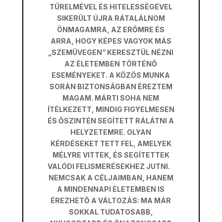
TÜRELMÉVEL ÉS HITELESSÉGÉVEL
SIKERÜLT ÚJRA RÁTALÁLNOM
ÖNMAGAMRA, AZ ERŐMRE ÉS
ARRA, HOGY KÉPES VAGYOK MÁS
„SZEMÜVEGEN” KERESZTÜL NÉZNI
AZ ÉLETEMBEN TÖRTÉNŐ
ESEMÉNYEKET. A KÖZÖS MUNKA
SORÁN BIZTONSÁGBAN ÉREZTEM
MAGAM. MÁRTI SOHA NEM
ÍTÉLKEZETT, MINDIG FIGYELMESEN
ÉS ŐSZINTÉN SEGÍTETT RÁLÁTNI A
HELYZETEMRE. OLYAN
KÉRDÉSEKET TETT FEL, AMELYEK
MÉLYRE VITTEK, ÉS SEGÍTETTEK
VALÓDI FELISMERÉSEKHEZ JUTNI.
NEMCSAK A CÉLJAIMBAN, HANEM
A MINDENNAPI ÉLETEMBEN IS
ÉREZHETŐ A VÁLTOZÁS: MA MÁR
SOKKAL TUDATOSABB,