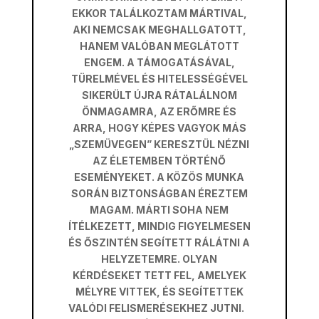
EKKOR TALÁLKOZTAM MÁRTIVAL,
AKI NEMCSAK MEGHALLGATOTT,
HANEM VALÓBAN MEGLÁTOTT
ENGEM. A TÁMOGATÁSÁVAL,
TÜRELMÉVEL ÉS HITELESSÉGÉVEL
SIKERÜLT ÚJRA RÁTALÁLNOM
ÖNMAGAMRA, AZ ERŐMRE ÉS
ARRA, HOGY KÉPES VAGYOK MÁS
„SZEMÜVEGEN” KERESZTÜL NÉZNI
AZ ÉLETEMBEN TÖRTÉNŐ
ESEMÉNYEKET. A KÖZÖS MUNKA
SORÁN BIZTONSÁGBAN ÉREZTEM
MAGAM. MÁRTI SOHA NEM
ÍTÉLKEZETT, MINDIG FIGYELMESEN
ÉS ŐSZINTÉN SEGÍTETT RÁLÁTNI A
HELYZETEMRE. OLYAN
KÉRDÉSEKET TETT FEL, AMELYEK
MÉLYRE VITTEK, ÉS SEGÍTETTEK
VALÓDI FELISMERÉSEKHEZ JUTNI.