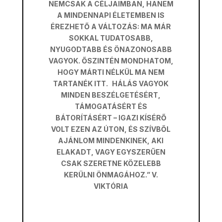
NEMCSAK A CÉLJAIMBAN, HANEM
A MINDENNAPI ÉLETEMBEN IS
ÉREZHETŐ A VÁLTOZÁS: MA MÁR
SOKKAL TUDATOSABB,
NYUGODTABB ÉS ÖNAZONOSABB
VAGYOK. ŐSZINTÉN MONDHATOM,
HOGY MÁRTI NÉLKÜL MA NEM
TARTANÉK ITT. HÁLÁS VAGYOK
MINDEN BESZÉLGETÉSÉRT,
TÁMOGATÁSÉRT ÉS
BÁTORÍTÁSÉRT – IGAZI KÍSÉRŐ
VOLT EZEN AZ ÚTON, ÉS SZÍVBŐL
AJÁNLOM MINDENKINEK, AKI
ELAKADT, VAGY EGYSZERŰEN
CSAK SZERETNE KÖZELEBB
KERÜLNI ÖNMAGÁHOZ.” V.
VIKTÓRIA