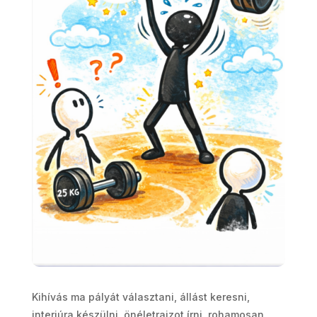
Kihívás ma pályát választani, állást keresni,
interjúra készülni, önéletrajzot írni, rohamosan