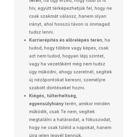
terén
, ha úgy érzed, hogy több út is
hív, együtt térképezhetjük fel, hogy ne
csak szakmát válassz, hanem olyan
irányt, ahol hosszú távon is önmagad
tudsz lenni.
Karrierépítés és előrelépés terén
, ha
tudod, hogy többre vagy képes, csak
azt nem tudod, hogyan lépj szintet,
vagy ha vezetőként még nem tudsz
úgy működni, ahogy szeretnél, segítek
új nézőpontokat keresni, személyre
szabott döntéseket hozni.
Kiégés, túlterheltség,
egyensúlyhiány
terén, amikor minden
működik, csak Te nem, segítek
megtalálni a határaidat, a fókuszodat,
hogy ne csak túléld a napokat, hanem
újra jelen legyél bennük.